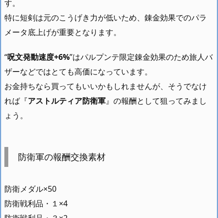
す。
特に短剣は元のこうげき力が低いため、錬金効果でのパラ
メータ底上げが重要となります。
“
呪文発動速度+6%
”はパルプンテ限定錬金効果のため旅人バ
ザーなどではとても高価になっています。
お金持ちなら買ってもいいかもしれませんが、そうでなけ
れば『
アストルティア防衛軍
』の報酬として狙ってみまし
ょう。
防衛軍の報酬交換素材
防衛メダル×50
防衛戦利品・１×4
防衛戦利品・３×2