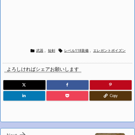
武器
,
短剣
レベル118装備
,
エレガントポイズン


よろしければシェアお願いします
Copy
