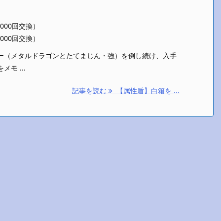
（1000回交換）
（2000回交換）
ー（メタルドラゴンとたてまじん・強）を倒し続け、入手
モ ...
記事を読む
【属性盾】白箱を ...