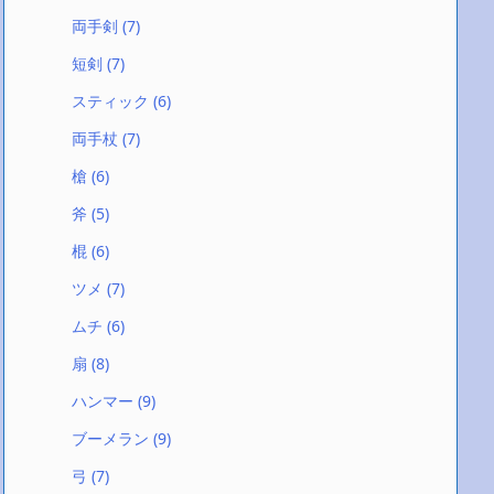
両手剣
(7)
短剣
(7)
スティック
(6)
両手杖
(7)
槍
(6)
斧
(5)
棍
(6)
ツメ
(7)
ムチ
(6)
扇
(8)
ハンマー
(9)
ブーメラン
(9)
弓
(7)