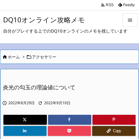

Feedly
RSS
DQ10オンライン攻略メモ

自分がプレイする上でのDQ10オンラインのメモを残しています

メニュ

サイド
ホーム
>
アクセサリー



前へ

炎光の勾玉の理論値について
次へ

2022年8月29日
2022年9月10日


検索
Copy