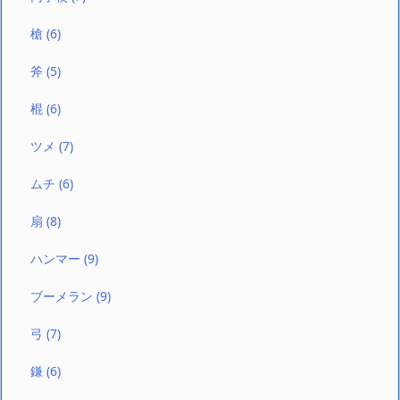
槍
(6)
斧
(5)
棍
(6)
ツメ
(7)
ムチ
(6)
扇
(8)
ハンマー
(9)
ブーメラン
(9)
弓
(7)
鎌
(6)