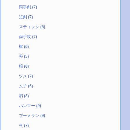
両手剣
(7)
短剣
(7)
スティック
(6)
両手杖
(7)
槍
(6)
斧
(5)
棍
(6)
ツメ
(7)
ムチ
(6)
扇
(8)
ハンマー
(9)
ブーメラン
(9)
弓
(7)